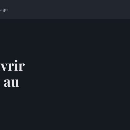
yage
vrir
t au