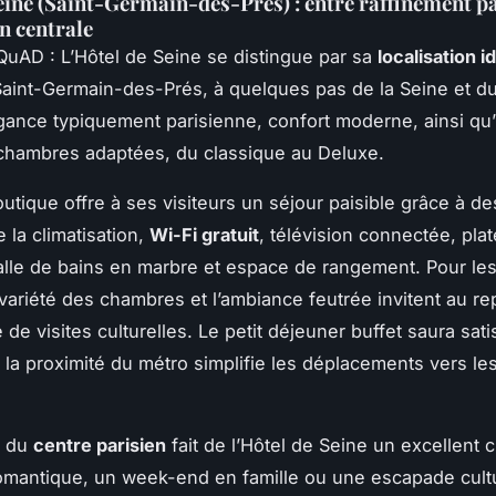
eine (Saint-Germain-des-Prés) : entre raffinement pa
on centrale
QuAD : L’Hôtel de Seine se distingue par sa
localisation i
 Saint-Germain-des-Prés, à quelques pas de la Seine et d
légance typiquement parisienne, confort moderne, ainsi qu
hambres adaptées, du classique au Deluxe.
outique offre à ses visiteurs un séjour paisible grâce à 
 la climatisation,
Wi-Fi gratuit
, télévision connectée, pla
salle de bains en marbre et espace de rangement. Pour les
 variété des chambres et l’ambiance feutrée invitent au r
de visites culturelles. Le petit déjeuner buffet saura sati
t la proximité du métro simplifie les déplacements vers le
e du
centre parisien
fait de l’Hôtel de Seine un excellent 
omantique, un week-end en famille ou une escapade cultur