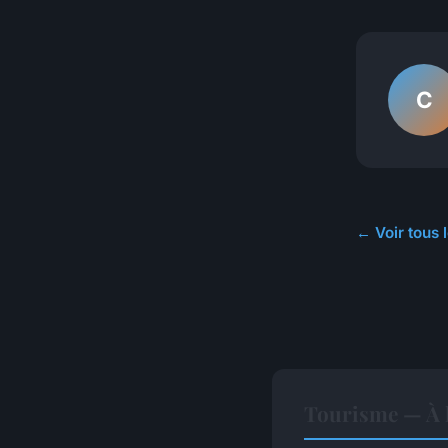
C
← Voir tous 
Tourisme — À l