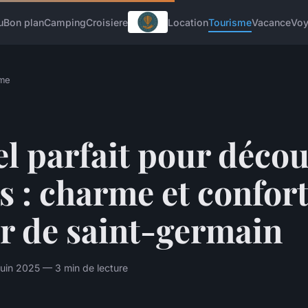
u
Bon plan
Camping
Croisiere
Location
Tourisme
Vacance
Vo
sme
l parfait pour décou
s : charme et confor
r de saint-germain
uin 2025 — 3 min de lecture