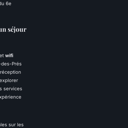
 du 6e
un séjour
et
wifi
n-des-Prés
 réception
explorer
es services
expérience
les sur les