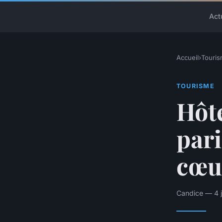
Act
Accueil
›
Touri
TOURISME
Hôte
pari
cœu
Candice — 4 j