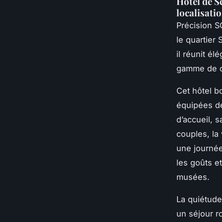
Hôtel de S
localisati
Précision S
le quartier
il réunit é
gamme de c
Cet hôtel b
équipées de
d’accueil, 
couples, la
une journée 
les goûts e
musées.
La quiétud
un séjour r