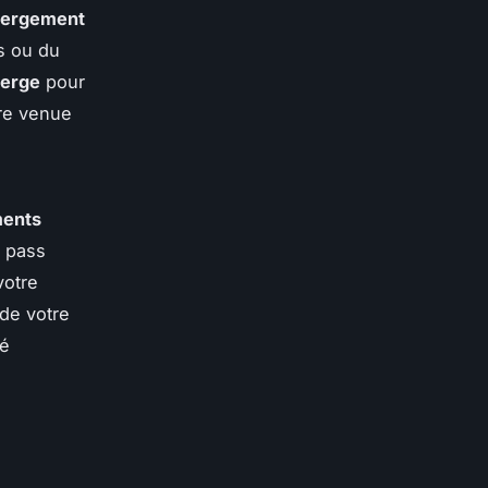
ergement
s ou du
ierge
pour
tre venue
ents
z pass
votre
 de votre
té