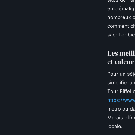
emblématiqu
nombreux ca
comment cho
sacrifier bie
Les meill
et valeur
Pour un séjo
simplifie 
Tour Eiffel
https://ww
métro ou da
Marais offr
locale.