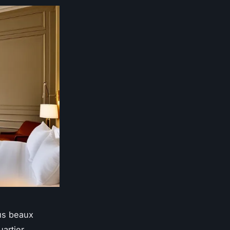
lus beaux
uartier