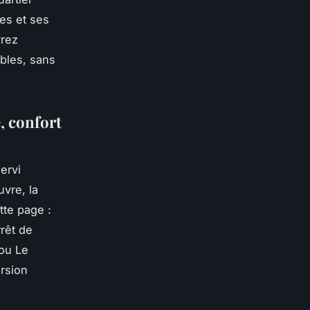
es et ses
vrez
bles, sans
, confort
ervi
vre, la
tte page :
rrêt de
ou Le
ersion