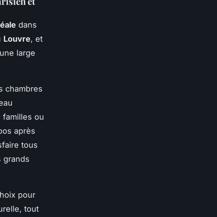
risien et
déale
dans
u
Louvre
, et
’une large
des chambres
teau
 familles ou
epos après
sfaire tous
s grands
choix pour
elle, tout