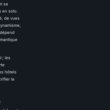
et sa
u en solo.
té, de vues
dynamisme,
s dépend
omantique
 ; les
rte
es hôtels
ifier la
s