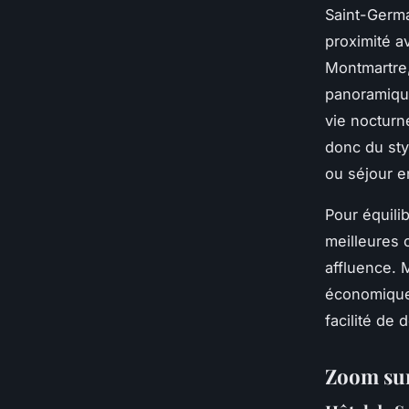
Saint-Germa
proximité a
Montmartre,
panoramiqu
vie nocturn
donc du sty
ou séjour e
Pour équilib
meilleures o
affluence. 
économiques
facilité de
Zoom sur