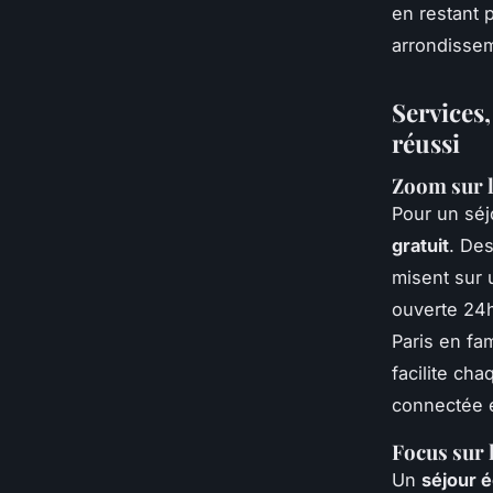
en restant p
arrondisse
Services
réussi
Zoom sur l
Pour un séj
gratuit
. De
misent sur 
ouverte 24h
Paris en fam
facilite ch
connectée e
Focus sur 
Un
séjour 