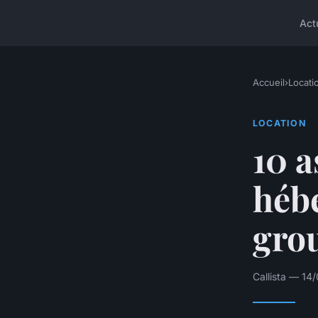
Act
Accueil
›
Locati
LOCATION
10 a
héb
grou
Callista — 14