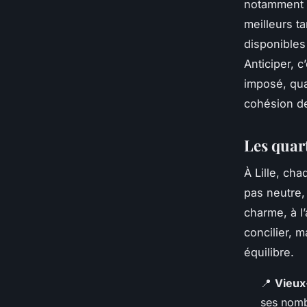
notamment
meilleurs ta
disponibles 
Anticiper, 
imposé, qua
cohésion de
Les quart
À Lille, ch
pas neutre,
charme, à l’
concilier, 
équilibre.
📍
Vieux-
ses nomb