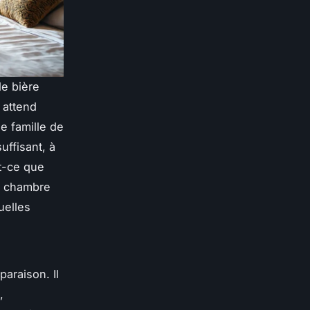
de bière
 attend
e famille de
uffisant, à
st-ce que
ne chambre
uelles
paraison. Il
,