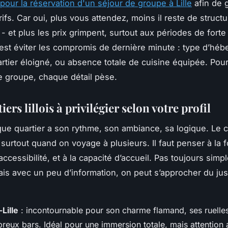
pour la réservation d'un séjour de groupe à Lille
afin de g
rifs. Car oui, plus vous attendez, moins il reste de struct
- et plus les prix grimpent, surtout aux périodes de forte
c’est éviter les compromis de dernière minute : type d’hé
rtier éloigné, ou absence totale de cuisine équipée. Pour
 groupe, chaque détail pèse.
iers lillois à privilégier selon votre profil
aque quartier a son rythme, son ambiance, sa logique. Le c
 surtout quand on voyage à plusieurs. Il faut penser à la f
accessibilité, et à la capacité d’accueil. Pas toujours simp
mais avec un peu d’information, on peut s’approcher du jus
Lille
: incontournable pour son charme flamand, ses ruelle
reux bars. Idéal pour une immersion totale, mais attention 