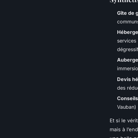
Gîte de 
communs,
Hébergem
services
dégressif
Auberge 
immersio
Devis h
des réduc
Conseils
Vauban) i
Et si le vér
mais à l’en