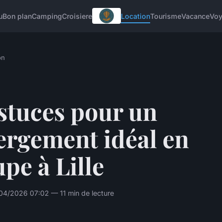
u
Bon plan
Camping
Croisiere
Location
Tourisme
Vacance
Vo
on
stuces pour un
ergement idéal en
pe à Lille
/04/2026 07:02 — 11 min de lecture