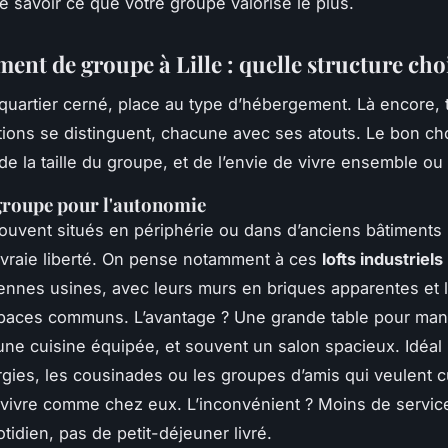
de savoir ce que votre groupe valorise le plus.
nt de groupe à Lille : quelle structure choi
 quartier cerné, place au type d’hébergement. Là encore, t
ions se distinguent, chacune avec ses atouts. Le bon c
de la taille du groupe, et de l’envie de vivre ensemble ou
 groupe pour l'autonomie
souvent situés en périphérie ou dans d’anciens bâtiments
 vraie liberté. On pense notamment à ces
lofts industriels
ennes usines, avec leurs murs en briques apparentes et 
paces communs. L’avantage ? Une grande table pour man
ne cuisine équipée, et souvent un salon spacieux. Idéal 
argies, les cousinades ou les groupes d’amis qui veulent c
t vivre comme chez eux. L’inconvénient ? Moins de servic
idien, pas de petit-déjeuner livré.