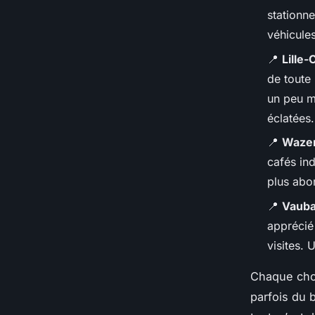
stationne
véhicules
📍
Lille-
de toute
un peu m
éclatées.
📍
Waze
cafés in
plus abor
📍
Vaub
apprécié
visites. 
Chaque choi
parfois du b