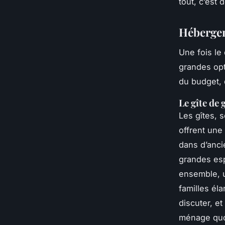
tout, c’est 
Hébergeme
Une fois le
grandes opt
du budget, 
Le gîte de
Les gîtes, 
offrent une
dans d’anci
grandes es
ensemble, u
familles él
discuter, e
ménage quot