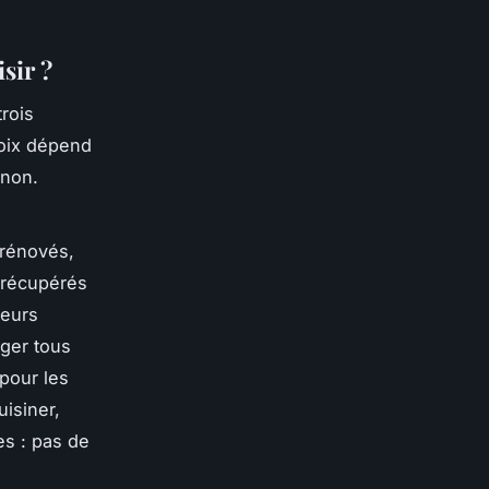
sir ?
rois
hoix dépend
 non.
 rénovés,
récupérés
leurs
ger tous
pour les
uisiner,
es : pas de