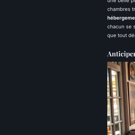
une belle p
chambres tr
hébergement
chacun se s
que tout dér
Anticiper