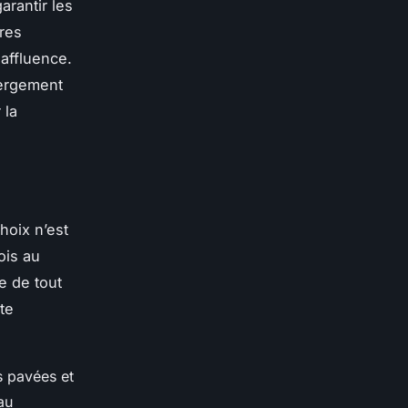
arantir les
ures
 affluence.
bergement
 la
hoix n’est
ois au
le de tout
te
s pavées et
au