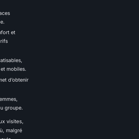
paces
e.
fort et
rifs
atisables,
 et mobiles.
et d’obtenir
azemmes,
du groupe.
x visites,
où, malgré