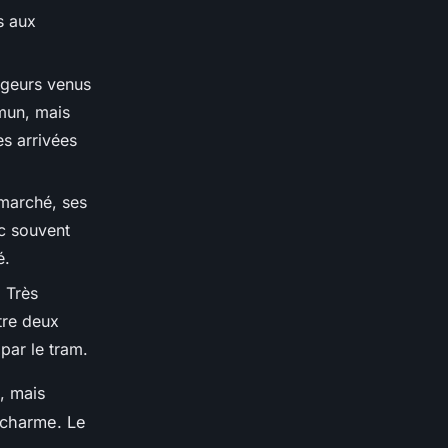
ès aux
ageurs venus
mun, mais
s arrivées
 marché, ses
c souvent
é.
 Très
tre deux
par le tram.
, mais
e charme. Le