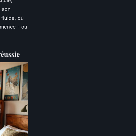
scule,
r son
 fluide, où
ommence - ou
réussie