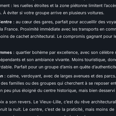
ment : les ruelles étroites et la zone piétonne limitent l’acc
. À éviter si votre groupe arrive en plusieurs voitures.
Centre
: au cœur des gares, parfait pour accueillir des voy
 la France. Proximité immédiate avec les transports en com
oins de cachet architectural. Le compromis gagnant pour le
mmes
: quartier bohème par excellence, avec son célèbre
dépendants et son ambiance vivante. Moins touristique, don
dable. Parfait pour un groupe d’amis en quête d’authenticit
an
: calme, verdoyant, avec de larges avenues et des parcs.
 des familles ou des groupes qui cherchent à se reposer en
Un peu plus éloigné du centre historique, mais bien desservi 
x a son revers. Le Vieux-Lille, c’est du rêve architectural
ruit la nuit. Le centre, c’est de la praticité, mais moins d